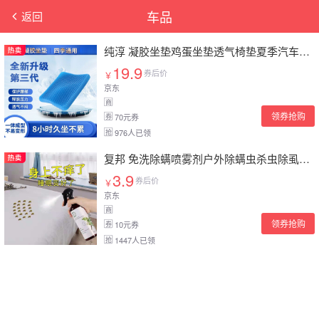
车品
返回
纯淳 凝胶坐垫鸡蛋坐垫透气椅垫夏季汽车双层方形冰垫蜂窝坐垫 1个装
19.9
券后价
￥
京东
商
领券抢购
70元券
券
976人已领
抢
复邦 免洗除螨喷雾剂户外除螨虫杀虫除虱驱虫除螨神器 【一瓶装】
3.9
券后价
￥
京东
商
领券抢购
10元券
券
1447人已领
抢