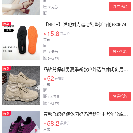
商
领券抢购
80元券
券
抢
【NICE】适配耐克运动鞋垫新百伦530574跑步鞋垫透气减震高弹加厚软佐欧雅 5D按摩垫【黑色】1双 44
15.8
券后价
￥
京东
商
领券抢购
30元券
券
8人已领
抢
品牌劳保鞋男夏季新款户外透气休闲鞋男靴电焊工地搬砖工作鞋男鞋百搭功能鞋老保鞋子男士厨房鞋男没有钢包头 MD-0807卡其 44
52
券后价
￥
京东
商
领券抢购
100元券
券
4人已领
抢
春秋飞织轻便休闲妈妈运动鞋中老年软底健步鞋旅游鞋女 紫色 37
58.2
券后价
￥
京东