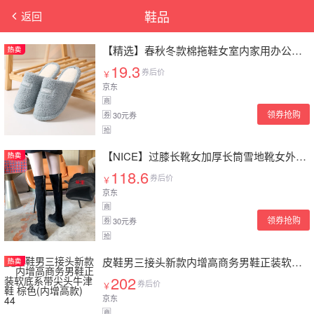
鞋品
返回
【精选】春秋冬款棉拖鞋女室内家用办公室情侣保暖毛绒包头防滑厚底家居男佐欧雅 桂花天蓝色 40-41(建议39-40码脚穿)
19.3
券后价
￥
京东
商
领券抢购
30元券
券
抢
【NICE】过膝长靴女加厚长筒雪地靴女外穿2021秋冬新款防滑加绒棉鞋高筒靴佐欧雅 绒面单款 (18%用户选择) 40
118.6
券后价
￥
京东
商
领券抢购
30元券
券
抢
皮鞋男三接头新款内增高商务男鞋正装软底系带尖头牛津鞋 棕色(内增高款) 44
202
券后价
￥
京东
商