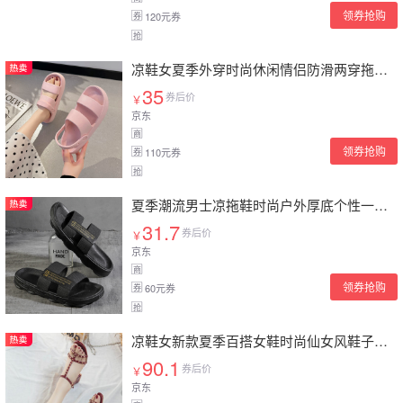
领券抢购
120元券
券
抢
凉鞋女夏季外穿时尚休闲情侣防滑两穿拖鞋厚底沙滩鞋网红凉拖鞋男 /网红/情侣两穿【粉色】 36-37
35
券后价
￥
京东
商
领券抢购
110元券
券
抢
夏季潮流男士凉拖鞋时尚户外厚底个性一字拖学生韩版室外沙滩凉鞋 (金色) 41
31.7
券后价
￥
京东
商
领券抢购
60元券
券
抢
凉鞋女新款夏季百搭女鞋时尚仙女风鞋子网红粗跟一字带高跟鞋 酒红色 37
90.1
券后价
￥
京东