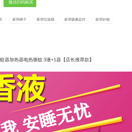
微信扫码购买
柜
家用梯子
家用垃圾桶
家用摄像监控
家用好物
蚊器加热器电热驱蚊 3液+1器【店长推荐款】