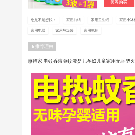
领券购买
您是不是想找：
家用抽纸
家用卫生纸
家用小冰
家用电器
家用垃圾袋
家用拖把
推荐理由
惠持家 电蚊香液驱蚊液婴儿孕妇儿童家用无香型灭