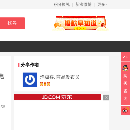
积分换礼
新浪微博
更多
|
|
分享作者
电
购
渔极客, 商品发布员
买
咨
询
:58