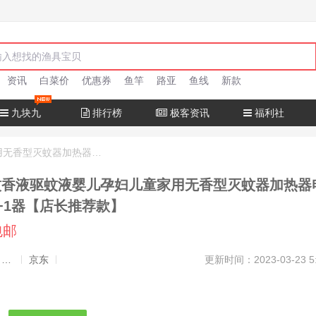
资讯
白菜价
优惠券
鱼竿
路亚
鱼线
新款
九块九
排行榜
极客资讯
福利社
惠持家 电蚊香液驱蚊液婴儿孕妇儿童家用无香型灭蚊器加热器电热驱蚊 3液+1器【店长推荐款】
蚊香液驱蚊液婴儿孕妇儿童家用无香型灭蚊器加热器
液+1器【店长推荐款】
包邮
发布者：渔极客, 商品发布员
京东
更新时间：2023-03-23 5