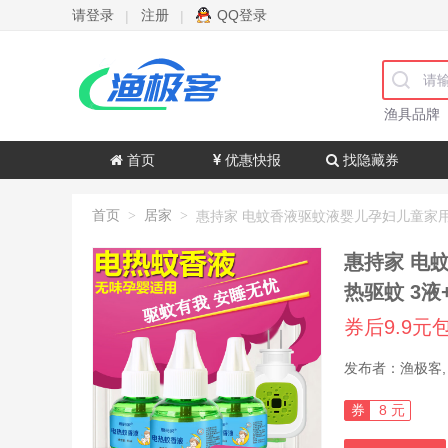
请登录
注册
QQ登录
|
|
渔具品牌
首页
优惠快报
找隐藏券
首页
居家
>
>
惠持家 电
热驱蚊 3
券后9.9元
券
8 元