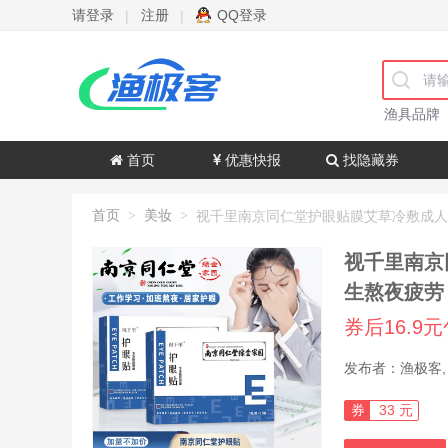
请登录
注册
QQ登录
|
|
渔具品牌
首页
优惠快报
找隐藏券
首页
美妆
>
>
视千里南京
生熬夜疲劳 
券后16.9
券
33 元