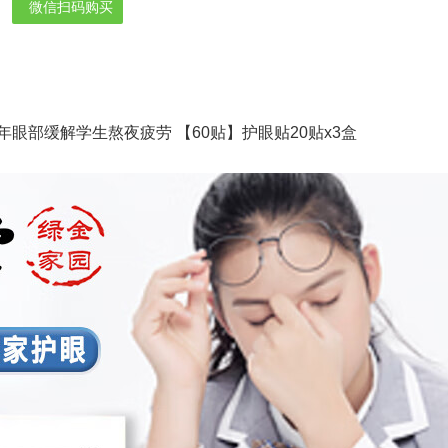
微信扫码购买
眼部缓解学生熬夜疲劳 【60贴】护眼贴20贴x3盒