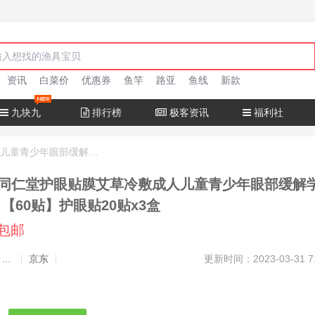
资讯
白菜价
优惠券
鱼竿
路亚
鱼线
新款
九块九
排行榜
极客资讯
福利社
视千里南京同仁堂护眼贴膜艾草冷敷成人儿童青少年眼部缓解学生熬夜疲劳 【60贴】护眼贴20贴x3盒
同仁堂护眼贴膜艾草冷敷成人儿童青少年眼部缓解
【60贴】护眼贴20贴x3盒
元包邮
发布者：渔极客, 商品发布员
京东
更新时间：2023-03-31 7