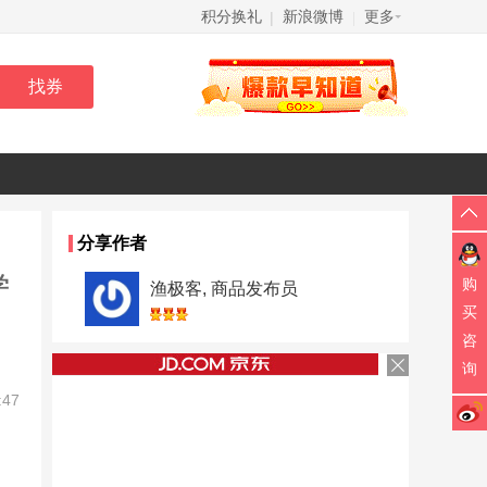
积分换礼
新浪微博
更多
|
|
分享作者
学
购
渔极客, 商品发布员
买
咨
询
:47