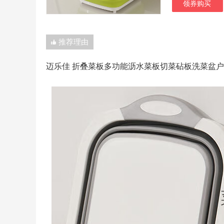
领券购买
推荐理由
迈乐佳 折叠菜板多功能沥水菜板切菜砧板洗菜盆户