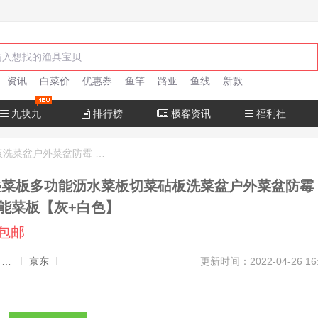
资讯
白菜价
优惠券
鱼竿
路亚
鱼线
新款
九块九
排行榜
极客资讯
福利社
迈乐佳 折叠菜板多功能沥水菜板切菜砧板洗菜盆户外菜盆防霉 可折叠多功能菜板【灰+白色】
能菜板【灰+白色】
元包邮
发布者：渔极客, 商品发布员
京东
更新时间：2022-04-26 16