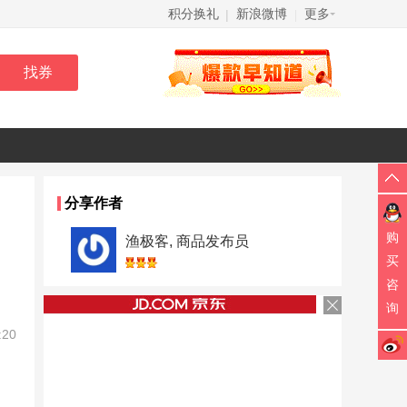
积分换礼
新浪微博
更多
|
|
分享作者
购
渔极客, 商品发布员
买
咨
询
:20