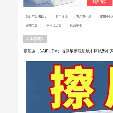
领券购买
您是不是想找：
家用抽纸
家用卫生纸
家用小冰
家用电器
家用垃圾袋
家用拖把
推荐理由
赛普达（SAIPUDA）湿厕纸擦屁股纸巾厕纸湿巾