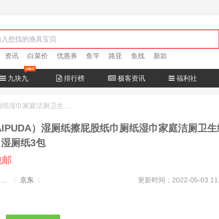
资讯
白菜价
优惠券
鱼竿
路亚
鱼线
新款
九块九
排行榜
极客资讯
福利社
赛普达（SAIPUDA）湿厕纸擦屁股纸巾厕纸湿巾家庭洁厕卫生纸家用湿厕巾 湿厕纸3包
AIPUDA）湿厕纸擦屁股纸巾厕纸湿巾家庭洁厕卫生
 湿厕纸3包
包邮
发布者：渔极客, 商品发布员
京东
更新时间：2022-05-03 11