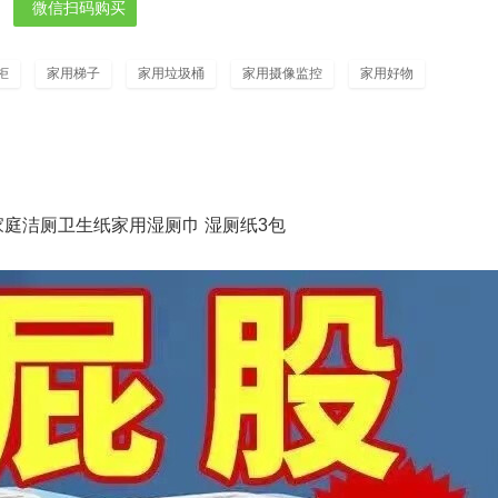
微信扫码购买
柜
家用梯子
家用垃圾桶
家用摄像监控
家用好物
家庭洁厕卫生纸家用湿厕巾 湿厕纸3包