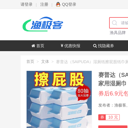
请登录
注册
QQ登录
|
|
渔具品牌
首页
优惠快报
找隐藏券
首页
文体
>
>
赛普达（S
家用湿厕巾
券后6.9元
券
10 元