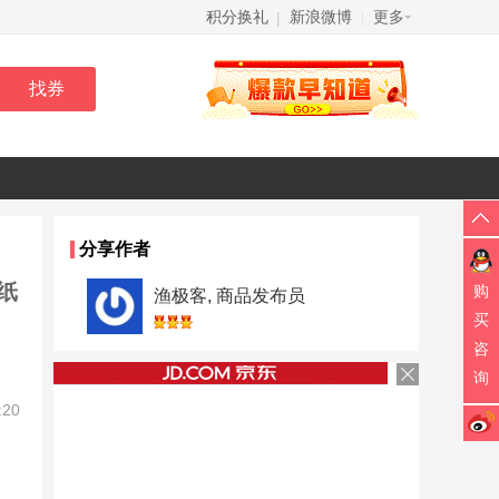
积分换礼
新浪微博
更多
|
|
分享作者
纸
购
渔极客, 商品发布员
买
咨
询
:20