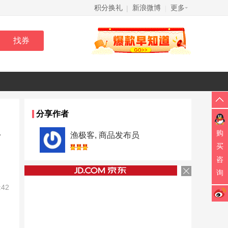
积分换礼
新浪微博
更多
|
|
分享作者
丰
购
渔极客, 商品发布员
买
咨
询
:42