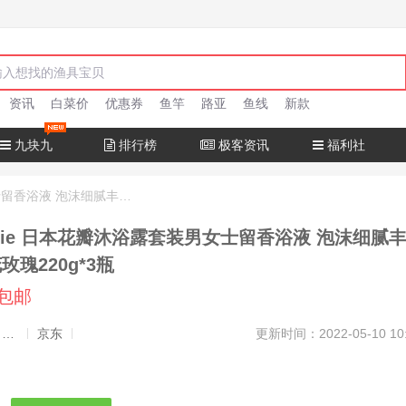
资讯
白菜价
优惠券
鱼竿
路亚
鱼线
新款
九块九
排行榜
极客资讯
福利社
蔻斯汀Kustie 日本花瓣沐浴露套装男女士留香浴液 泡沫细腻丰富 草莓樱花玫瑰220g*3瓶
tie 日本花瓣沐浴露套装男女士留香浴液 泡沫细腻
玫瑰220g*3瓶
元包邮
发布者：渔极客, 商品发布员
京东
更新时间：2022-05-10 10