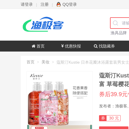
请登录
注册
QQ登录
|
|
渔具品牌
首页
优惠快报
找隐藏券
首页
美妆
>
>
蔻斯汀Kus
富 草莓樱花
券后39.9
券
30 元