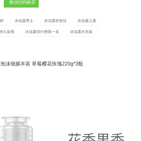
微信扫码购买
样
沐浴露男士
沐浴露舒肤佳
沐浴露儿童
持久留香
沐浴露排行榜第一名
沐浴露补充装
 泡沫细腻丰富 草莓樱花玫瑰220g*3瓶