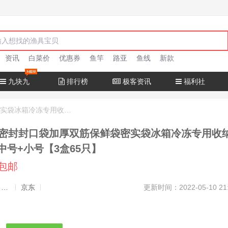
资讯
白菜价
优惠券
鱼竿
路亚
鱼线
新款
九块九
排行榜
极客资讯
福利社
食品级家用密封封口袋加厚双筋保鲜袋密实袋冰箱冷冻专用收纳袋子 大号+中号+小号【3盒65只】
密封封口袋加厚双筋保鲜袋密实袋冰箱冷冻专用收
中号+小号【3盒65只】
元包邮
发布者：渔极客, 商品发布员
京东
更新时间：2022-05-10 21