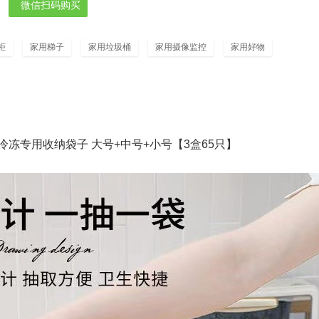
微信扫码购买
柜
家用梯子
家用垃圾桶
家用摄像监控
家用好物
冻专用收纳袋子 大号+中号+小号【3盒65只】