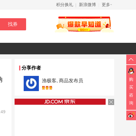
积分换礼
新浪微博
更多
|
|
分享作者
纳
购
渔极客, 商品发布员
买
咨
询
:49