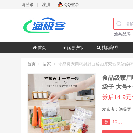
请登录
注册
QQ登录
|
|
渔具品牌
首页
优惠快报
找隐藏券
首页
居家
>
>
食品级家用
袋子 大号+
券后14.9
券
10 元