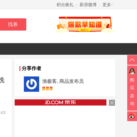
积分换礼
新浪微博
更多
|
|
分享作者
洗
购
渔极客, 商品发布员
买
咨
询
:43