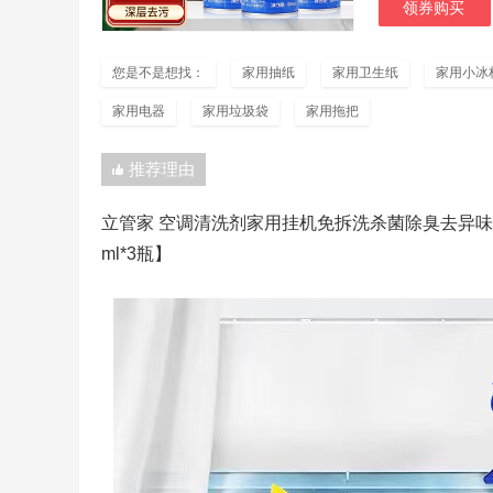
领券购买
您是不是想找：
家用抽纸
家用卫生纸
家用小冰
家用电器
家用垃圾袋
家用拖把
推荐理由
立管家 空调清洗剂家用挂机免拆洗杀菌除臭去异味
ml*3瓶】