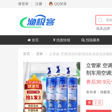
请登录
注册
QQ登录
|
|
渔具品牌
首页
优惠快报
找隐藏券
首页
居家
>
>
立管家 空
剂车用空调
券后30.9
券
2 元