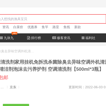
资讯
白菜价
优惠券
鱼竿
路亚
鱼线
新款
九块九
排行榜
极客资讯
福利社
立管家 空调清洗剂家用挂机免拆洗杀菌除臭去异味空调外机清洗剂车用空调清洁剂泡沫去污养护剂 空调清洗剂【500ml*3瓶】
调清洗剂家用挂机免拆洗杀菌除臭去异味空调外机清
清洁剂泡沫去污养护剂 空调清洗剂【500ml*3瓶】
元包邮
发布者：渔极客, 商品发布员
京东
更新时间：2022-06-03 0