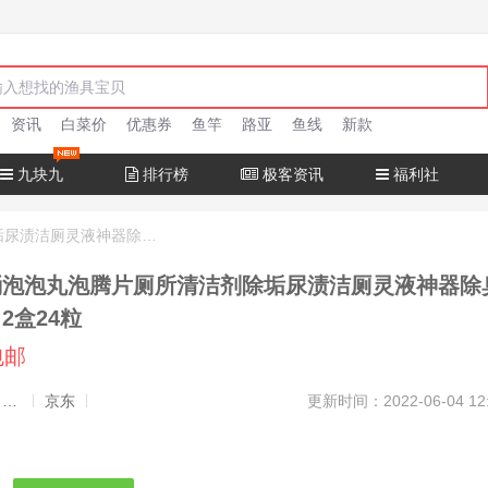
资讯
白菜价
优惠券
鱼竿
路亚
鱼线
新款
九块九
排行榜
极客资讯
福利社
花流年 马桶泡泡丸泡腾片厕所清洁剂除垢尿渍洁厕灵液神器除臭去异味香味 2盒24粒
桶泡泡丸泡腾片厕所清洁剂除垢尿渍洁厕灵液神器除
2盒24粒
包邮
发布者：渔极客, 商品发布员
京东
更新时间：2022-06-04 12