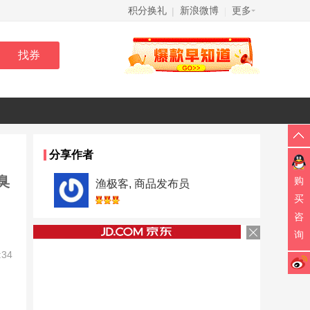
积分换礼
新浪微博
更多
|
|
分享作者
臭
购
渔极客, 商品发布员
买
咨
询
:34