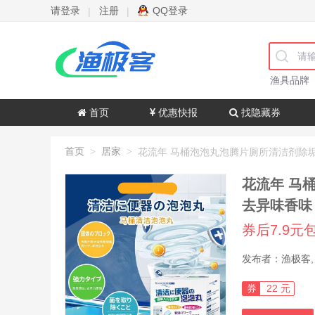
请登录
注册
QQ登录
|
|
渔具品牌
首页
优惠快报
找隐藏券
首页
居家
>
>
花流年 马
去异味香味 
券后7.9元
券
22 元