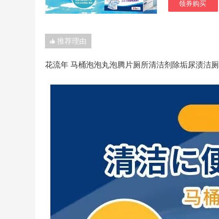
领券购买
推荐理由
花流年 马桶泡泡丸泡腾片厕所清洁剂除垢尿渍洁厕