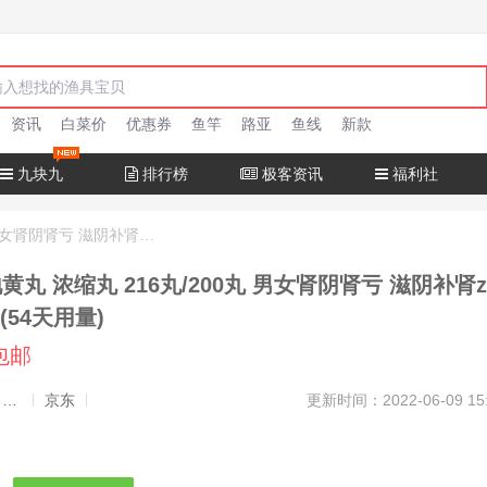
资讯
白菜价
优惠券
鱼竿
路亚
鱼线
新款
九块九
排行榜
极客资讯
福利社
仁和 六味地黄丸 浓缩丸 216丸/200丸 男女肾阴肾亏 滋阴补肾zf1 6盒216丸装(54天用量)
黄丸 浓缩丸 216丸/200丸 男女肾阴肾亏 滋阴补肾z
(54天用量)
包邮
发布者：渔极客, 商品发布员
京东
更新时间：2022-06-09 15