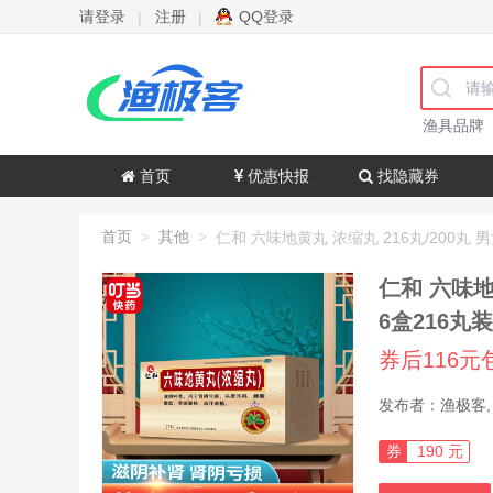
请登录
注册
QQ登录
|
|
渔具品牌
首页
优惠快报
找隐藏券
首页
其他
>
>
仁和 六味地
6盒216丸装
券后116元
券
190 元