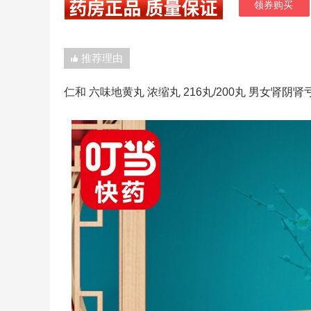
领券购买
推荐理由
仁和 六味地黄丸 浓缩丸 216丸/200丸 男女肾阴肾亏 