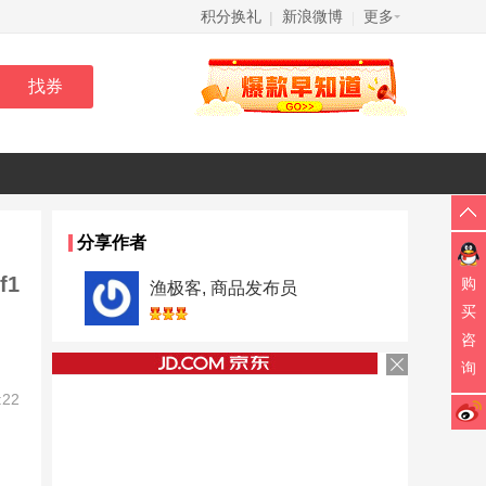
积分换礼
新浪微博
更多
|
|
分享作者
f1
购
渔极客, 商品发布员
买
咨
询
:22