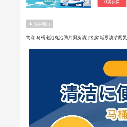
领券购买
推荐理由
简漾 马桶泡泡丸泡腾片厕所清洁剂除垢尿渍洁厕灵