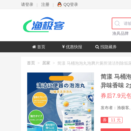
请登录
注册
QQ登录
|
|
渔具品牌
首页
优惠快报
找隐藏券
首页
居家
>
>
简漾 马桶
异味香味 2
券后7.9元
券
11 元