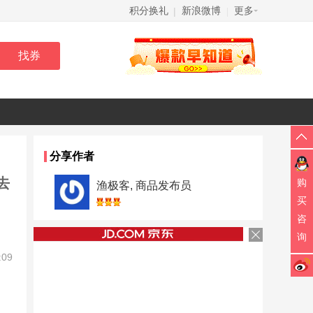
积分换礼
新浪微博
更多
|
|
分享作者
去
购
渔极客, 商品发布员
买
咨
询
:09