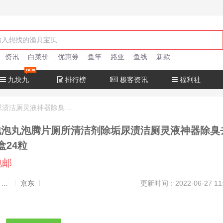
资讯
白菜价
优惠券
鱼竿
路亚
鱼线
新款
九块九
排行榜
极客资讯
福利社
简漾 马桶泡泡丸泡腾片厕所清洁剂除垢尿渍洁厕灵液神器除臭去异味香味 2盒24粒
泡泡丸泡腾片厕所清洁剂除垢尿渍洁厕灵液神器除臭
盒24粒
包邮
发布者：渔极客, 商品发布员
京东
更新时间：2022-06-27 11