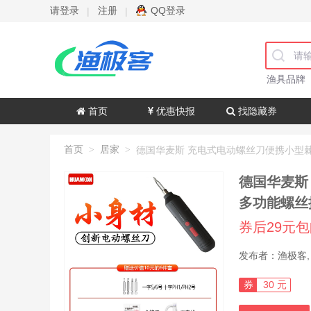
请登录
注册
QQ登录
|
|
渔具品牌
首页
优惠快报
找隐藏券
首页
居家
>
>
德国华麦斯 充电式电动螺丝刀便携小型棘轮电批头电起子机家
多功能螺丝
券后29元
券
30 元