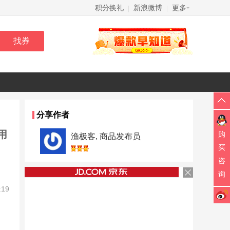
积分换礼
新浪微博
更多
|
|
分享作者
购
渔极客, 商品发布员
买
咨
询
:19