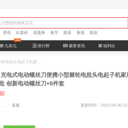
资讯
白菜价
优惠券
鱼竿
路亚
鱼线
新款
九块九
排行榜
极客资讯
福利社
德国华麦斯 充电式电动螺丝刀便携小型棘轮电批头电起子机家用多功能螺丝批 创新电动螺丝刀+6件套
用
批 创新电动螺丝刀+6件套
包邮
发布者：渔极客, 商品发布员
京东
更新时间：2022-09-30 22