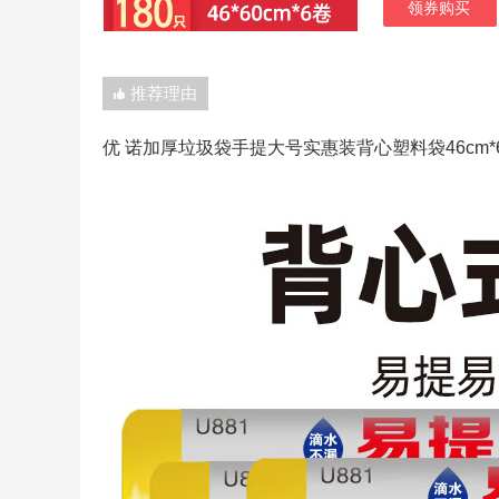
领券购买
推荐理由
优 诺加厚垃圾袋手提大号实惠装背心塑料袋46cm*60c