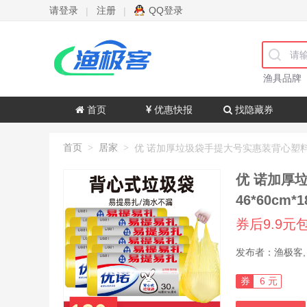
请登录
注册
QQ登录
|
|
渔具品牌
首页
优惠快报
找隐藏券
首页
居家
>
>
优 诺加厚垃圾袋手提大号实惠装背心塑料袋46cm*60cm 手提
46*60cm
券后9.9元
券
6 元