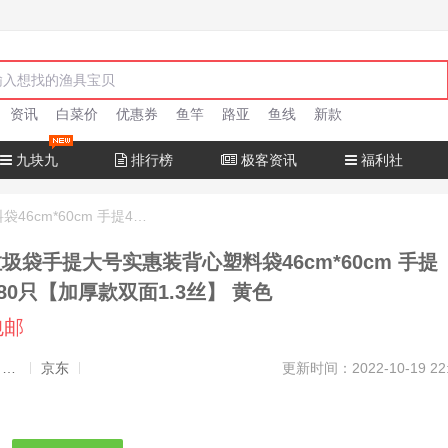
资讯
白菜价
优惠券
鱼竿
路亚
鱼线
新款
九块九
排行榜
极客资讯
福利社
优 诺加厚垃圾袋手提大号实惠装背心塑料袋46cm*60cm 手提46*60cm*180只【加厚款双面1.3丝】 黄色
*180只【加厚款双面1.3丝】 黄色
包邮
发布者：渔极客, 商品发布员
京东
更新时间：2022-10-19 22