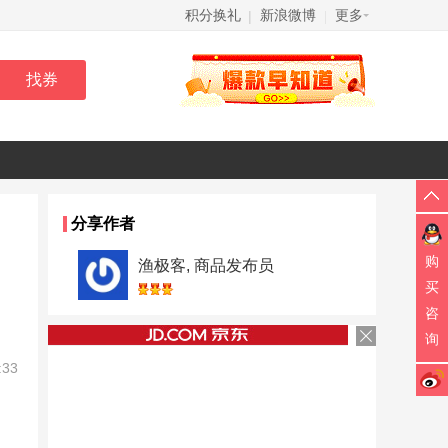
积分换礼
新浪微博
更多
|
|
分享作者
购
渔极客, 商品发布员
买
咨
询
:33