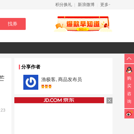
积分换礼
新浪微博
更多
|
|
分享作者
芒
购
渔极客, 商品发布员
买
咨
询
:23