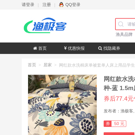
请登录
注册
QQ登录
|
|
渔具品牌
首页
优惠快报
找隐藏券
首页
居家
>
>
网红款水洗
种-蓝 1.
券后77.4
券
50 元