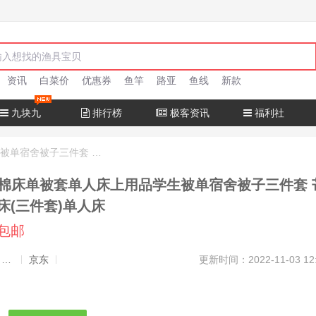
资讯
白菜价
优惠券
鱼竿
路亚
鱼线
新款
九块九
排行榜
极客资讯
福利社
网红款水洗棉床单被套单人床上用品学生被单宿舍被子三件套 芒种-蓝 1.5m床(三件套)单人床
棉床单被套单人床上用品学生被单宿舍被子三件套 
5m床(三件套)单人床
元包邮
发布者：渔极客, 商品发布员
京东
更新时间：2022-11-03 12