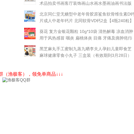
术品拍卖书画客厅装饰画山水画水墨画油画书法版
画
北京同仁堂无糖型中老年骨胶原鲨鱼软骨维生素D
片成人中老年钙片 北同软骨VD钙2盒【4瓶240粒】
葵花 复方金银花颗粒 10g*10袋 清热解毒 凉血消肿
用于风热感冒 咽炎 扁桃体炎 目痛 牙痛及痈肿疮疖
黑芝麻丸手工蜜制九蒸九晒李夫人孕妇儿童即食芝
麻球健康零食小丸子 三盒装（有效期到3月28日）
Q群（渔极客），领免单商品↓↓↓