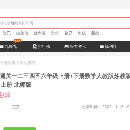
资讯
白菜价
优惠券
鱼竿
路亚
鱼线
新款
九块九
排行榜
极客资讯
福利社
2022口算大通关一二三四五六年级上册+下册数学人教版苏教版北师 四年级上册 北师版
算大通关一二三四五六年级上册+下册数学人教版苏教
级上册 北师版
元包邮
发布者：渔极客, 商品发布员
京东
更新时间：2022-11-16 19