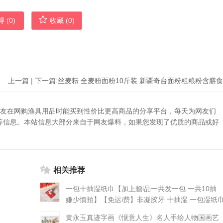
 (
0
)
收藏 (
0
)
上一篇
|
下一篇:
助广大网友在网购渔具用品时能买到性价比更高商品的分享平台，每天为网友们
等信息。本站信息大部分来自于网友爆料，如果您发现了优质的商品或好
相关推荐
一包十抽湿纸巾【加上贈i品一共发一包 一共10抽
嫌少慎拍】【免运i费】非凝胶牙 十抽湿 一包湿纸
（10抽）
黄永玉真迹字画《惬意人生》名人手绘人物国画艺