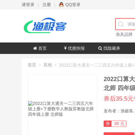
请登录
注册
QQ登录
|
|
渔具品牌
首页
优惠快报
找隐藏券
首页
其他
>
>
2022口
北师 四年
券后35.5
券
30 元