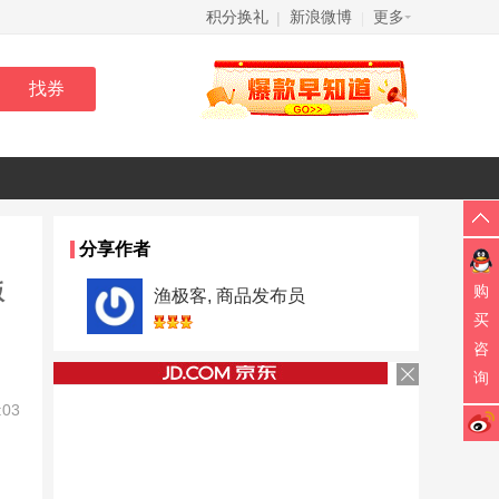
积分换礼
新浪微博
更多
|
|
分享作者
版
购
渔极客, 商品发布员
买
咨
询
:03