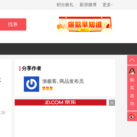
积分换礼
新浪微博
更多
|
|
分享作者
体
购
渔极客, 商品发布员
买
咨
询
:26