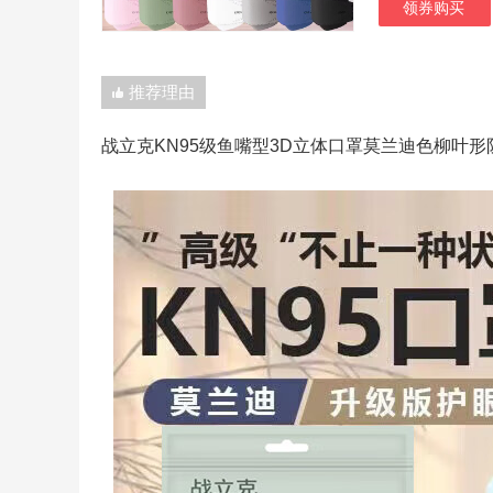
领券购买
推荐理由
战立克KN95级鱼嘴型3D立体口罩莫兰迪色柳叶形