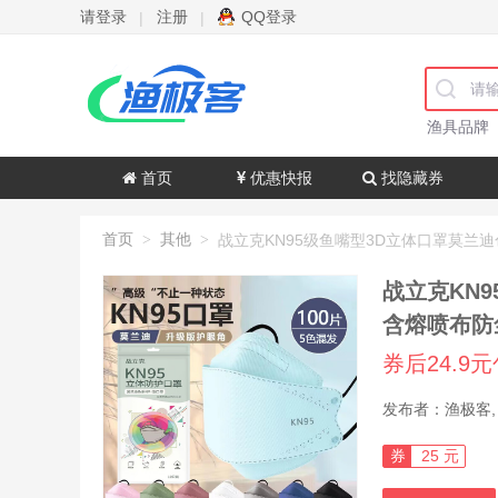
请登录
注册
QQ登录
|
|
渔具品牌
首页
优惠快报
找隐藏券
首页
其他
>
>
战立克KN
含熔喷布防
券后24.9
券
25 元