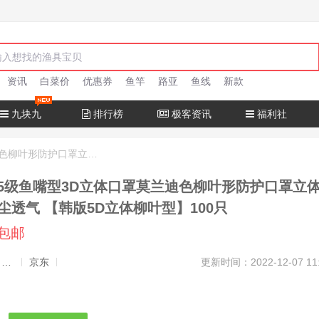
资讯
白菜价
优惠券
鱼竿
路亚
鱼线
新款
九块九
排行榜
极客资讯
福利社
战立克KN95级鱼嘴型3D立体口罩莫兰迪色柳叶形防护口罩立体含熔喷布防尘透气 【韩版5D立体柳叶型】100只
95级鱼嘴型3D立体口罩莫兰迪色柳叶形防护口罩立
尘透气 【韩版5D立体柳叶型】100只
元包邮
发布者：渔极客, 商品发布员
京东
更新时间：2022-12-07 11