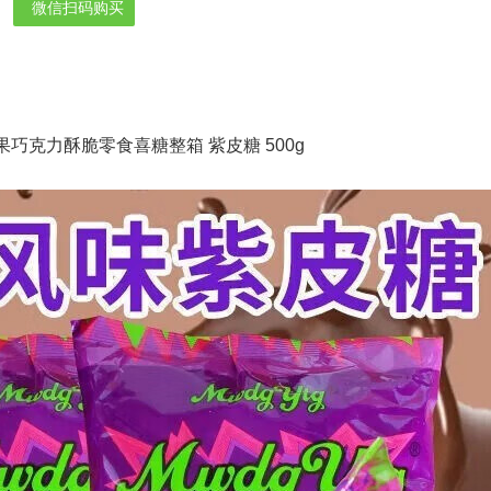
微信扫码购买
果巧克力酥脆零食喜糖整箱 紫皮糖 500g