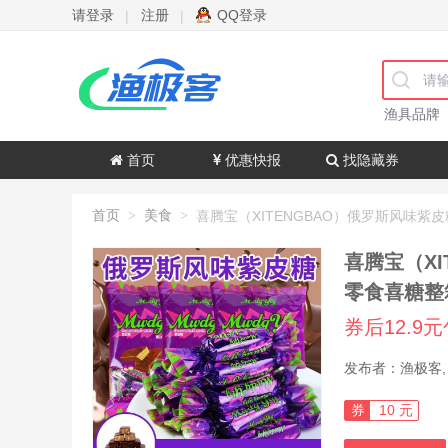
请登录
注册
QQ登录
|
|
渔具品牌
首页
优惠快报
找隐藏券
首页
美食
>
>
喜腾宝（X
零食喜糖整箱
券后12.9
券
10 元