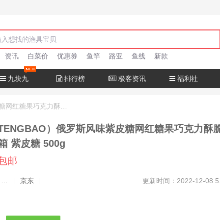
资讯
白菜价
优惠券
鱼竿
路亚
鱼线
新款
九块九
排行榜
极客资讯
福利社
喜腾宝（XITENGBAO）俄罗斯风味紫皮糖网红糖果巧克力酥脆零食喜糖整箱 紫皮糖 500g
ITENGBAO）俄罗斯风味紫皮糖网红糖果巧克力酥
 紫皮糖 500g
元包邮
发布者：渔极客, 商品发布员
京东
更新时间：2022-12-08 5