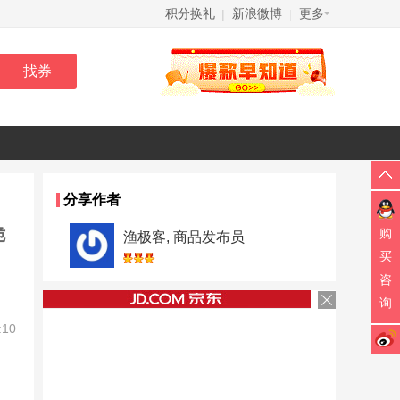
积分换礼
新浪微博
更多
|
|
分享作者
脆
购
渔极客, 商品发布员
买
咨
询
:10