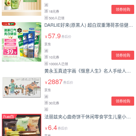
商
领券抢购
18元券
券
500人已领
抢
DARLIE好来(原黑人) 超白双重薄荷茶倍健牙膏 715g 囤货套装
57.9
￥
券后价
京东
商
领券抢购
10元券
券
10000人已领
抢
黄永玉真迹字画《惬意人生》名人手绘人物国画艺术品拍卖书画客厅装饰画山水画水墨画油画书法版画
2887
￥
券后价
京东
商
领券抢购
30元券
券
抢
法丽兹夹心曲奇饼干休闲零食学生儿童小孩多口味办公室食品下午茶57g 抹茶味 57g
6.4
￥
券后价
京东