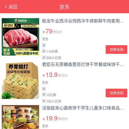
京东
返回
胜龙牛业西冷谷饲西冷牛排新鲜牛肉家用牛扒健身减脂牛肉整切雪花牛排 整切西冷1300g（10-13)片
79
￥
券后价
京东
商
领券抢购
110元券
券
500人已领
抢
君臣乐无蔗糖香葱苏打饼干早餐咸味饼干办公零食代餐点心批发 1箱装【30-33袋】
13.9
￥
券后价
京东
商
领券抢购
10元券
券
100人已领
抢
法丽兹夹心曲奇饼干学生儿童多口味食品新品组合休闲零食大礼包整箱装 混合口味曲奇大礼包整箱装 380g
19.9
￥
券后价
京东