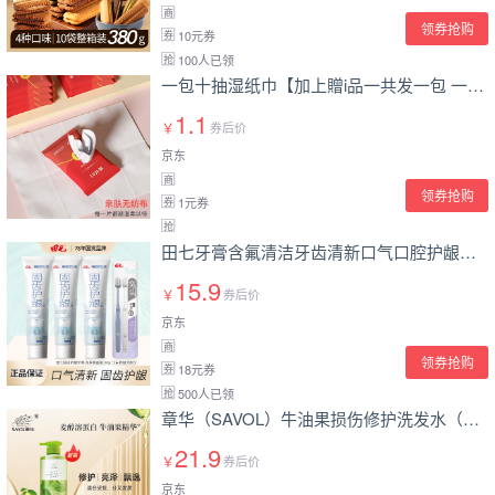
商
领券抢购
10元券
券
100人已领
抢
一包十抽湿纸巾【加上贈i品一共发一包 一共10抽 嫌少慎拍】【免运i费】非凝胶牙 十抽湿 一包湿纸巾（10抽）
1.1
￥
券后价
京东
商
领券抢购
1元券
券
抢
田七牙膏含氟清洁牙齿清新口气口腔护龈套装牙龈龙井茶香TQ 固齿100g*3+宽头牙刷2支
15.9
￥
券后价
京东
商
领券抢购
18元券
券
500人已领
抢
章华（SAVOL）牛油果损伤修护洗发水（免蒸改善毛躁修护洗发乳亮泽飘逸洗发露) 500ml牛油果洗发水
21.9
￥
券后价
京东