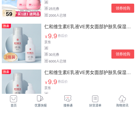
商
领券抢购
25元券
券
2000人已领
抢
仁和维生素E乳液VE男女面部护肤乳保湿缓解皮肤干燥 2瓶装
9.9
券后价
￥
京东
商
领券抢购
30元券
券
6000人已领
抢
仁和维生素E乳液VE男女面部护肤乳保湿缓解皮肤干燥 2瓶装
9.9
券后价
￥
京东
商
领券抢购
30元券
券
首页
优惠快报
搜券通
好货清单
购物资讯
6000人已领
抢
京润珍珠（gNPearl） 盈润保湿霜50g 保湿面霜补水保湿素颜霜男女 深层滋润紧致护肤 盈润保湿霜50g
19
券后价
￥
京东