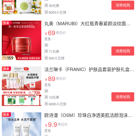
领券抢购
30元券
券
6000人已领
抢
丸美（MARUBI）大红瓶青春紧颜淡纹面霜50g 补水保湿淡化细纹 护肤品情人节礼物
69
券后价
￥
京东
商
领券抢购
71元券
券
500人已领
抢
法兰琳卡（FRANIC）护肤品套装护肤礼盒 山茶花亮采修护紧致舒缓保湿水乳化妆品全套
89
券后价
￥
京东
商
领券抢购
10元券
券
6000人已领
抢
欧诗漫（OSM）珍珠白净透美肌洁颜泡沫护肤品化妆品中样会员试用礼包 净透美肌洁颜泡沫30g*2
9.9
券后价
￥
京东