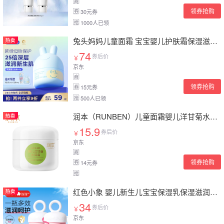
商
领券抢购
30元券
券
1000人已领
抢
兔头妈妈儿童面霜 宝宝婴儿护肤霜保湿滋润擦脸霜锁水分龄润肤乳 【0-3岁新生肌】乳清蛋白面霜45g
74
券后价
￥
京东
商
领券抢购
15元券
券
500人已领
抢
润本（RUNBEN）儿童面霜婴儿洋甘菊水润霜50g婴儿面霜夏季宝宝儿童护肤 润肤乳
15.9
券后价
￥
京东
商
领券抢购
14元券
券
抢
红色小象 婴儿新生儿宝宝保湿乳保湿滋润乳液护肤品 【婴儿多效霜25g】
34
券后价
￥
京东