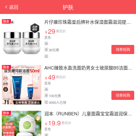
护肤
返回
片仔癀珍珠霜皇后牌补水保湿面霜滋润提亮改善干燥护肤品经典国货化妆品 珍珠霜25g 2瓶
29
券后价
￥
京东
商
领券抢购
30元券
券
抢
AHC臻致水盈洗面奶男女士玻尿酸B5洁面清洁乳护肤品生日礼物
49
券后价
￥
京东
商
领券抢购
100元券
券
4000人已领
抢
润本（RUNBEN）儿童面霜宝宝霜滋润保湿秋冬季防皴补水新生婴儿擦脸霜护肤润肤乳 舒缓霜50g+水润霜 50g 【经典款】
19.9
券后价
￥
京东
商