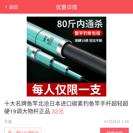
优惠详情
返回
十大名牌鱼竿北沧日本进口碳素钓鱼竿手杆超轻超
硬19调大物杆正品
32元
天猫
01月29日 1:06
券
满61元减60元
领券抢购