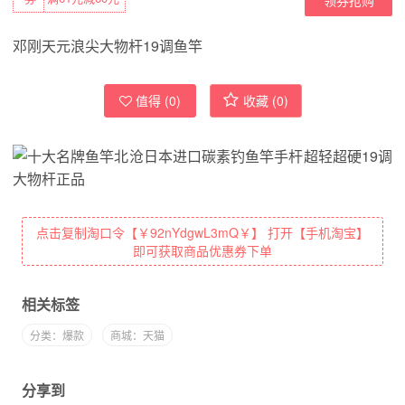
邓刚天元浪尖大物杆19调鱼竿
值得 (
0
)
收藏 (
0
)
点击复制淘口令【￥92nYdgwL3mQ￥】 打开【手机淘宝】
即可获取商品优惠券下单
相关标签
分类：爆款
商城：天猫
分享到