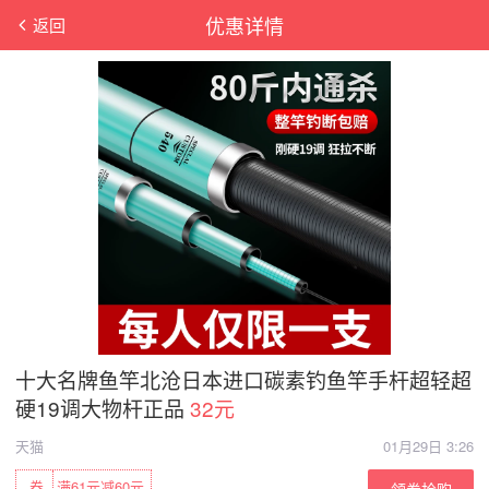
优惠详情
返回
十大名牌鱼竿北沧日本进口碳素钓鱼竿手杆超轻超
硬19调大物杆正品
32元
天猫
01月29日 3:26
券
满61元减60元
领券抢购