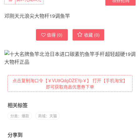
邓刚天元浪尖大物杆19调鱼竿
值得 (
0
)
收藏 (
0
)
点击复制淘口令【￥VU9QdgDZEYp￥】 打开【手机淘宝】
即可获取商品优惠券下单
相关标签
分类：爆款
商城：天猫
分享到