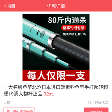
优惠详情
返回
十大名牌鱼竿北沧日本进口碳素钓鱼竿手杆超轻超
硬19调大物杆正品
32元
天猫
01月29日 4:26
券
满61元减60元
领券抢购