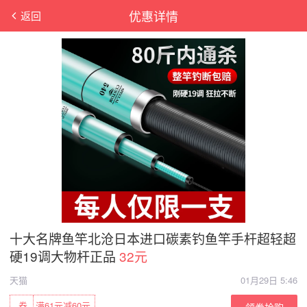
优惠详情
返回
十大名牌鱼竿北沧日本进口碳素钓鱼竿手杆超轻超
硬19调大物杆正品
32元
天猫
01月29日 5:46
券
满61元减60元
领券抢购