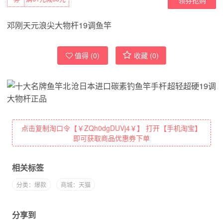
邓刚天元浪尖大物杆19调鱼竿
值得 (
0
)
收藏 (
0
)
点击复制淘口令【￥ZQh0dgDUVj4￥】 打开【手机淘宝】
即可获取商品优惠券下单
相关标签
分类：爆款
商城：天猫
分享到