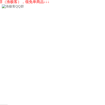
Q群（渔极客），领免单商品↓↓↓