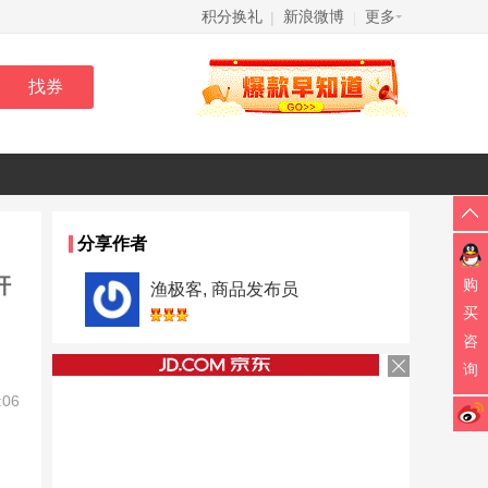
积分换礼
新浪微博
更多
|
|
分享作者
杆
购
渔极客, 商品发布员
买
咨
询
:06