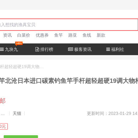
资讯
白菜价
优惠券
鱼竿
路亚
鱼线
新款
九块九
排行榜
极客资讯
福利社
十大名牌鱼竿北沧日本进口碳素钓鱼竿手杆超轻超硬19调大物杆正品
竿北沧日本进口碳素钓鱼竿手杆超轻超硬19调大物
包邮
发布者：渔极客, 商品发布员
天猫
更新时间：2023-01-29 14
0元