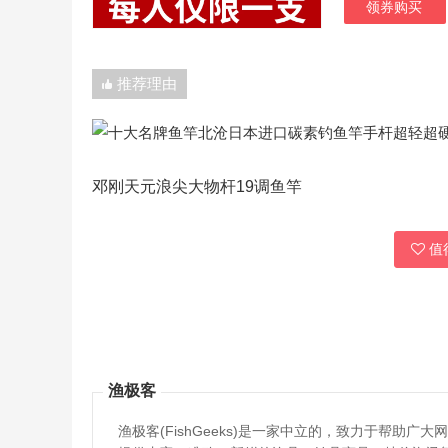
领券购买
推荐理由
邓刚天元浪尖大物杆19调鱼竿
值得
渔极客
渔极客(FishGeeks)是一家中立的，致力于帮