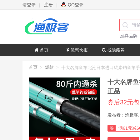
请登录
注册
QQ登录
|
|
渔具品牌
首页
优惠快报
找隐藏券
首页
爆款
>
>
十大名牌鱼
正品
券后32元
券
满61元减6