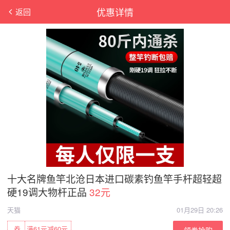
优惠详情
返回
十大名牌鱼竿北沧日本进口碳素钓鱼竿手杆超轻超
硬19调大物杆正品
32元
天猫
01月29日 20:26
券
满61元减60元
领券抢购