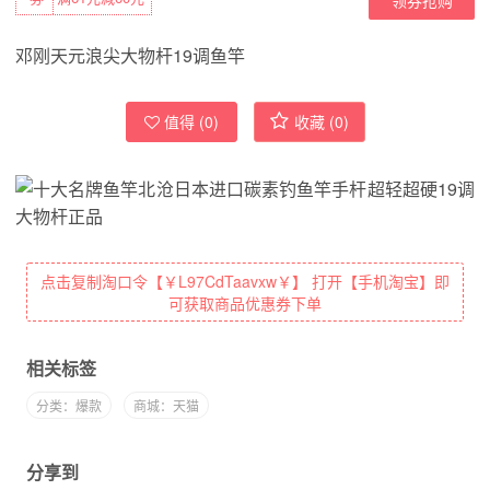
邓刚天元浪尖大物杆19调鱼竿
值得 (
0
)
收藏 (
0
)
点击复制淘口令【￥L97CdTaavxw￥】 打开【手机淘宝】即
可获取商品优惠券下单
相关标签
分类：爆款
商城：天猫
分享到