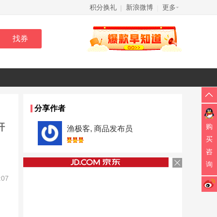
积分换礼
新浪微博
更多
|
|
分享作者
杆
购
渔极客, 商品发布员
买
咨
询
:07