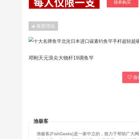
领券购买
推荐理由
邓刚天元浪尖大物杆19调鱼竿
值得
渔极客
渔极客(FishGeeks)是一家中立的，致力于帮