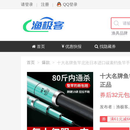
请登录
注册
QQ登录
|
|
渔具品牌
首页
优惠快报
找隐藏券
首页
爆款
>
>
十大名牌鱼
正品
券后32元
券
满61元减6