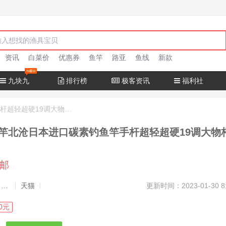
资讯
白菜价
优惠券
鱼竿
路亚
鱼线
新款
九块九
排行榜
极客资讯
福利社
十大名牌鱼竿北沧日本进口碳素钓鱼竿手杆超轻超硬19调大物杆正品
竿北沧日本进口碳素钓鱼竿手杆超轻超硬19调大物
包邮
发布者：渔极客, 商品发布员
天猫
更新时间：2023-01-30 8
0元