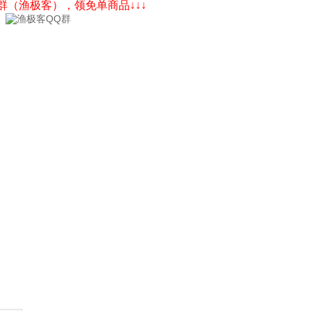
Q群（渔极客），领免单商品↓↓↓