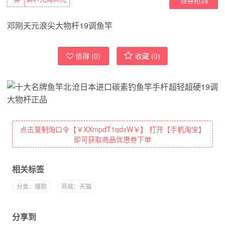
邓刚天元浪尖大物杆19调鱼竿
值得 (
0
)
收藏 (
0
)
点击复制淘口令【￥XXmpdT1qdxW￥】 打开【手机淘宝】
即可获取商品优惠券下单
相关标签
分类：爆款
商城：天猫
分享到