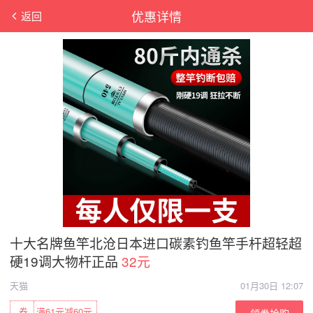
优惠详情
返回
十大名牌鱼竿北沧日本进口碳素钓鱼竿手杆超轻超
硬19调大物杆正品
32元
天猫
01月30日 12:07
券
满61元减60元
领券抢购