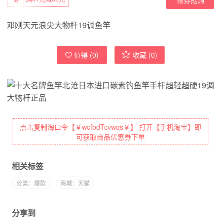
邓刚天元浪尖大物杆19调鱼竿
值得 (
0
)
收藏 (
0
)
点击复制淘口令【￥wcfbdTcvwqs￥】 打开【手机淘宝】即
可获取商品优惠券下单
相关标签
分类：爆款
商城：天猫
分享到