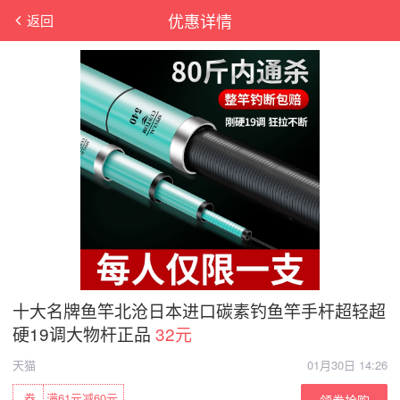
优惠详情
返回
十大名牌鱼竿北沧日本进口碳素钓鱼竿手杆超轻超
硬19调大物杆正品
32元
天猫
01月30日 14:26
券
满61元减60元
领券抢购