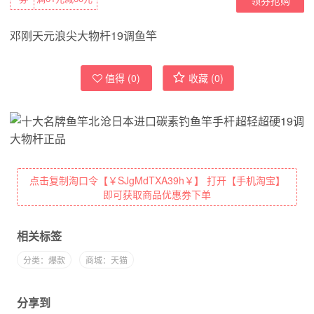
邓刚天元浪尖大物杆19调鱼竿
值得 (
0
)
收藏 (
0
)
点击复制淘口令【￥SJgMdTXA39h￥】 打开【手机淘宝】
即可获取商品优惠券下单
相关标签
分类：爆款
商城：天猫
分享到