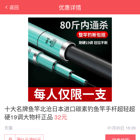
优惠详情
返回
十大名牌鱼竿北沧日本进口碳素钓鱼竿手杆超轻超
硬19调大物杆正品
32元
天猫
01月30日 16:26
券
满61元减60元
领券抢购