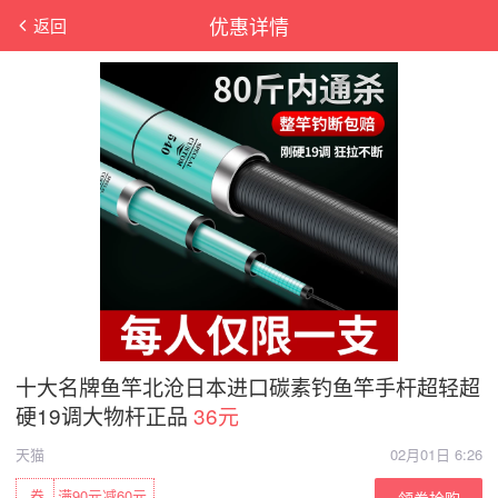
优惠详情
返回
十大名牌鱼竿北沧日本进口碳素钓鱼竿手杆超轻超
硬19调大物杆正品
36元
天猫
02月01日 6:26
券
满90元减60元
领券抢购