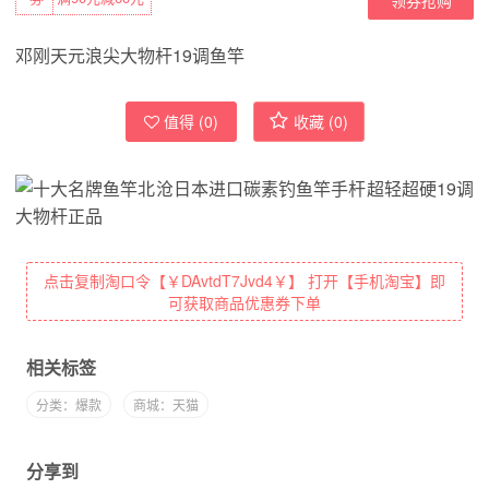
邓刚天元浪尖大物杆19调鱼竿
值得 (
0
)
收藏 (
0
)
点击复制淘口令【￥DAvtdT7Jvd4￥】 打开【手机淘宝】即
可获取商品优惠券下单
相关标签
分类：爆款
商城：天猫
分享到