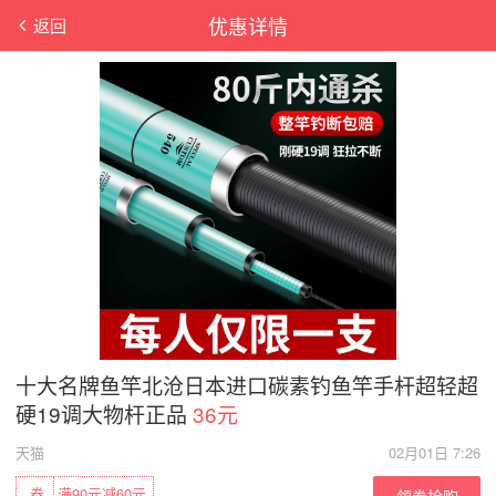
优惠详情
返回
十大名牌鱼竿北沧日本进口碳素钓鱼竿手杆超轻超
硬19调大物杆正品
36元
天猫
02月01日 7:26
券
满90元减60元
领券抢购