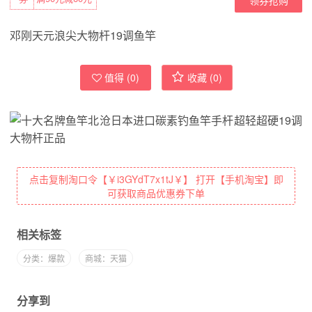
邓刚天元浪尖大物杆19调鱼竿
值得 (
0
)
收藏 (
0
)
点击复制淘口令【￥i3GYdT7x1tJ￥】 打开【手机淘宝】即
可获取商品优惠券下单
相关标签
分类：爆款
商城：天猫
分享到