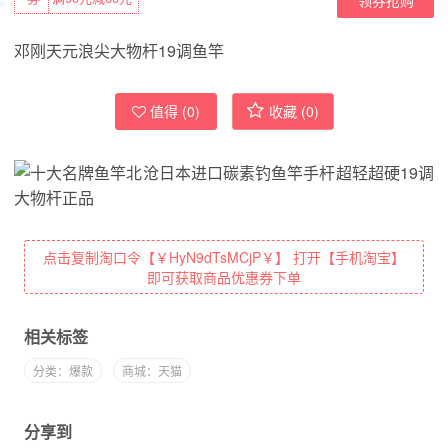
邓刚天元浪尖大物杆19调鱼竿
值得 (
0
)
收藏 (
0
)
点击复制淘口令【￥HyN9dTsMCjP￥】 打开【手机淘宝】
即可获取商品优惠券下单
相关标签
分类：爆款
商城：天猫
分享到