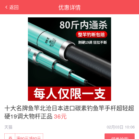
优惠详情
返回
十大名牌鱼竿北沧日本进口碳素钓鱼竿手杆超轻超
硬19调大物杆正品
36元
天猫
02月03日 10:06
券
满90元减60元
领券抢购