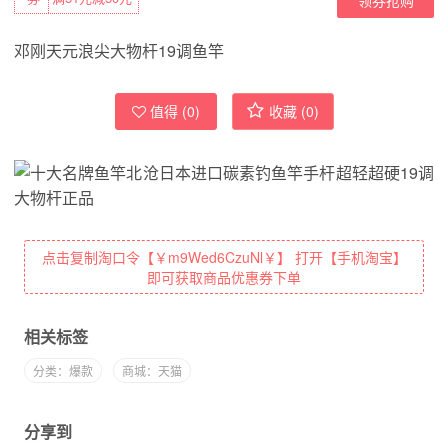
邓刚天元浪尖大物杆19调鱼竿
值得 (
0
)
收藏 (
0
)
点击复制淘口令【￥m9Wed6CzuNl￥】 打开【手机淘宝】
即可获取商品优惠券下单
相关标签
分类：爆款
商城：天猫
分享到