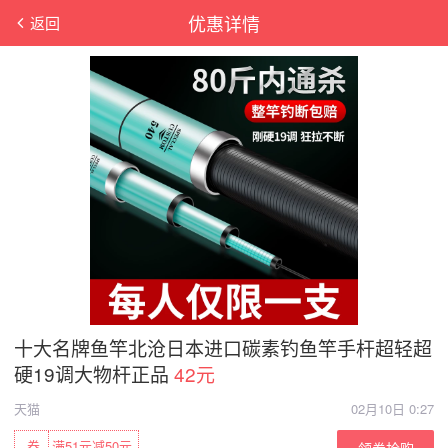
优惠详情
返回
十大名牌鱼竿北沧日本进口碳素钓鱼竿手杆超轻超
硬19调大物杆正品
42元
天猫
02月10日 0:27
券
满51元减50元
领券抢购