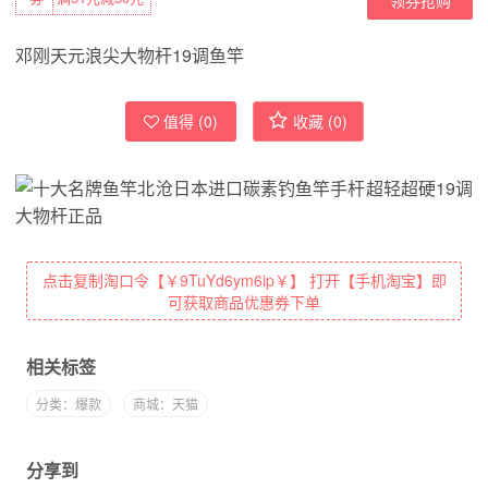
邓刚天元浪尖大物杆19调鱼竿
值得 (
0
)
收藏 (
0
)
点击复制淘口令【￥9TuYd6ym6ip￥】 打开【手机淘宝】即
可获取商品优惠券下单
相关标签
分类：爆款
商城：天猫
分享到