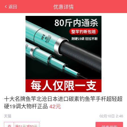
优惠详情
返回
十大名牌鱼竿北沧日本进口碳素钓鱼竿手杆超轻超
硬19调大物杆正品
42元
天猫
02月10日 2:46
券
满51元减50元
领券抢购