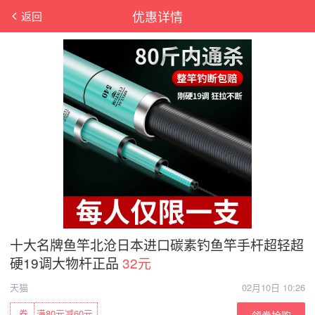
优惠详情
返回
十大名牌鱼竿北沧日本进口碳素钓鱼竿手杆超轻超
硬19调大物杆正品
32元
天猫
02月10日 10:26
券
满80元减60元
领券抢购