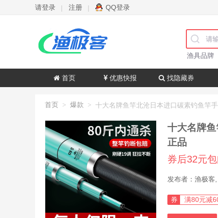
请登录
注册
QQ登录
|
|
渔具品牌
首页
优惠快报
找隐藏券
首页
爆款
>
>
十大名牌鱼
正品
券后32元
券
满80元减6