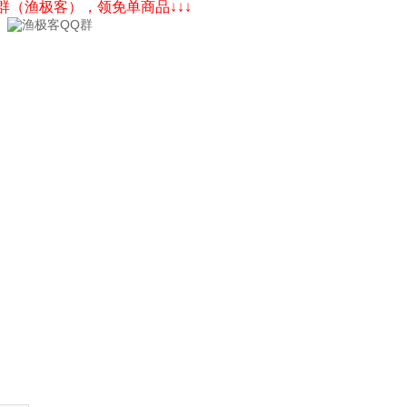
Q群（渔极客），领免单商品↓↓↓