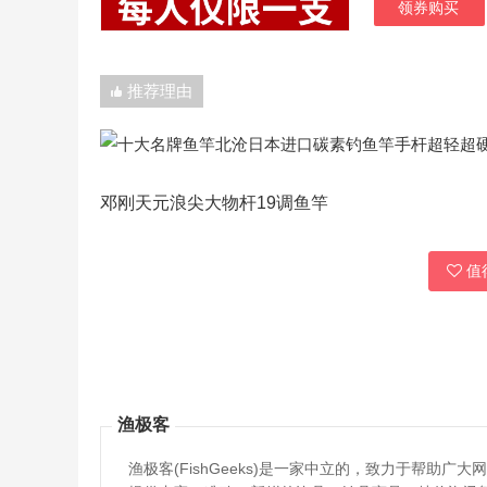
领券购买
推荐理由
邓刚天元浪尖大物杆19调鱼竿
值得
渔极客
渔极客(FishGeeks)是一家中立的，致力于帮