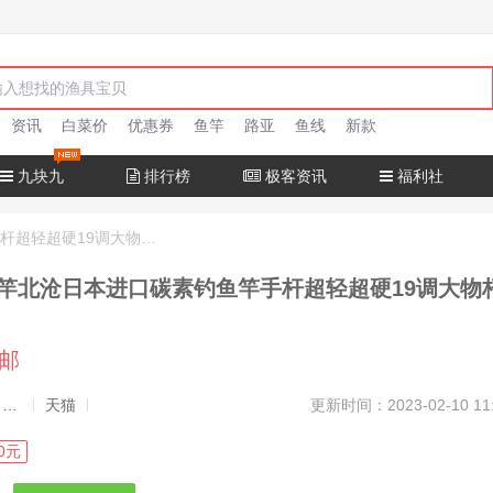
资讯
白菜价
优惠券
鱼竿
路亚
鱼线
新款
九块九
排行榜
极客资讯
福利社
十大名牌鱼竿北沧日本进口碳素钓鱼竿手杆超轻超硬19调大物杆正品
竿北沧日本进口碳素钓鱼竿手杆超轻超硬19调大物
包邮
发布者：渔极客, 商品发布员
天猫
更新时间：2023-02-10 11
0元