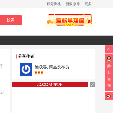
积分换礼
新浪微博
更多
|
|
分享作者
杆
购
渔极客, 商品发布员
买
咨
询
:46