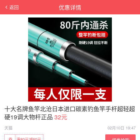
优惠详情
返回
十大名牌鱼竿北沧日本进口碳素钓鱼竿手杆超轻超
硬19调大物杆正品
32元
天猫
02月10日 19:47
券
满80元减60元
领券抢购