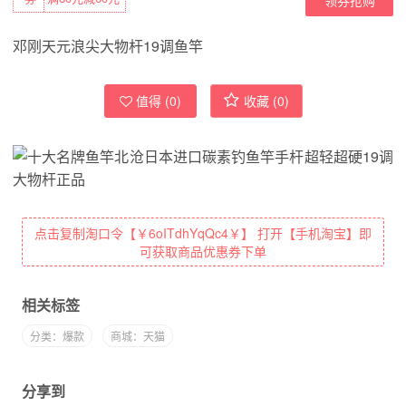
邓刚天元浪尖大物杆19调鱼竿
值得 (
0
)
收藏 (
0
)
点击复制淘口令【￥6oITdhYqQc4￥】 打开【手机淘宝】即
可获取商品优惠券下单
相关标签
分类：爆款
商城：天猫
分享到