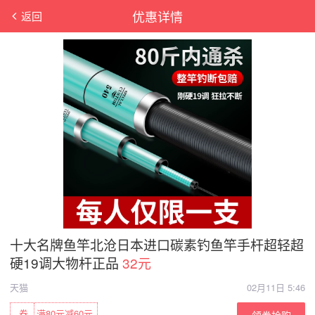
优惠详情
返回
十大名牌鱼竿北沧日本进口碳素钓鱼竿手杆超轻超
硬19调大物杆正品
32元
天猫
02月11日 5:46
券
满80元减60元
领券抢购