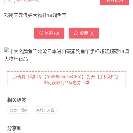
邓刚天元浪尖大物杆19调鱼竿
值得 (
0
)
收藏 (
0
)
点击复制淘口令【￥VF8fdhdTwCF￥】 打开【手机淘宝】
即可获取商品优惠券下单
相关标签
分类：爆款
商城：天猫
分享到