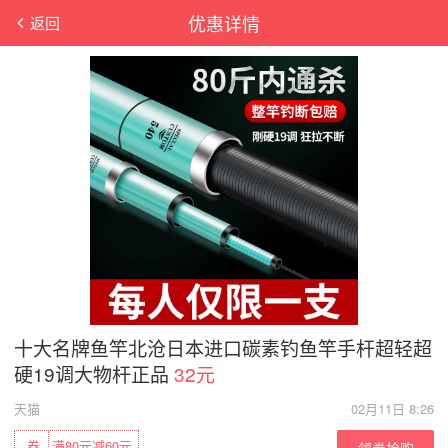
优惠详情
返回
十大名牌鱼竿北沧日本进口碳素钓鱼竿手杆超轻超
硬19调大物杆正品
32元
天猫
02月11日 8:26
券
满80元减60元
领券抢购