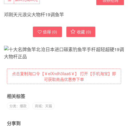
邓刚天元浪尖大物杆19调鱼竿
值得 (
0
)
收藏 (
0
)
点击复制淘口令【￥elXndh3Iaa6￥】 打开【手机淘宝】即
可获取商品优惠券下单
相关标签
分类：爆款
商城：天猫
分享到