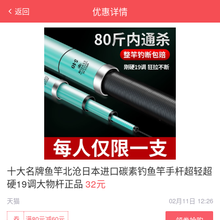
优惠详情
返回
十大名牌鱼竿北沧日本进口碳素钓鱼竿手杆超轻超
硬19调大物杆正品
32元
天猫
02月11日 12:26
券
满80元减60元
领券抢购