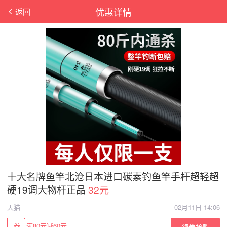
优惠详情
返回
十大名牌鱼竿北沧日本进口碳素钓鱼竿手杆超轻超
硬19调大物杆正品
32元
天猫
02月11日 14:06
券
满80元减60元
领券抢购