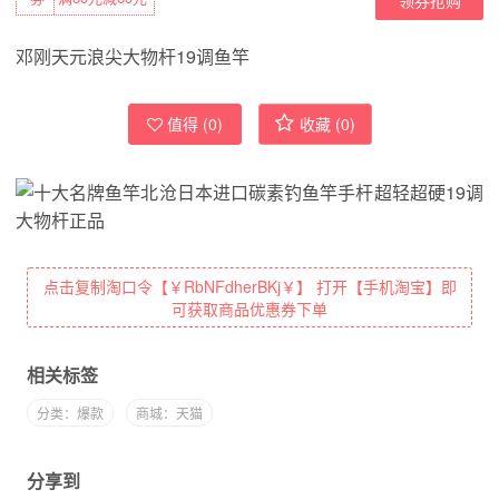
邓刚天元浪尖大物杆19调鱼竿
值得 (
0
)
收藏 (
0
)
点击复制淘口令【￥RbNFdherBKj￥】 打开【手机淘宝】即
可获取商品优惠券下单
相关标签
分类：爆款
商城：天猫
分享到