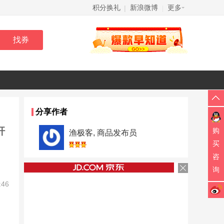
积分换礼
新浪微博
更多
|
|
分享作者
杆
购
渔极客, 商品发布员
买
咨
询
:46