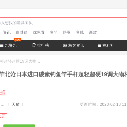
资讯
白菜价
优惠券
鱼竿
路亚
鱼线
新款
九块九
排行榜
极客资讯
福利社
十大名牌鱼竿北沧日本进口碳素钓鱼竿手杆超轻超硬19调大物杆正品
竿北沧日本进口碳素钓鱼竿手杆超轻超硬19调大物
包邮
发布者：渔极客, 商品发布员
天猫
更新时间：2023-02-18 11
0元