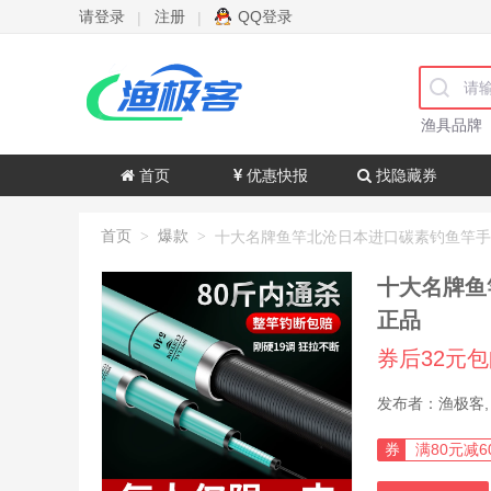
请登录
注册
QQ登录
|
|
渔具品牌
首页
优惠快报
找隐藏券
首页
爆款
>
>
十大名牌鱼
正品
券后32元
券
满80元减6