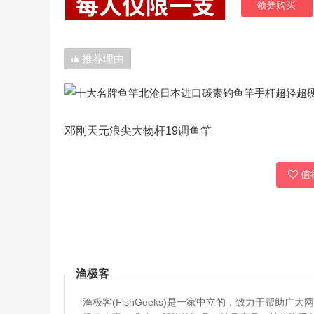
领券购买
推荐理由
邓刚天元浪尖大物杆19调鱼竿
值得
渔极客
渔极客(FishGeeks)是一家中立的，致力于帮