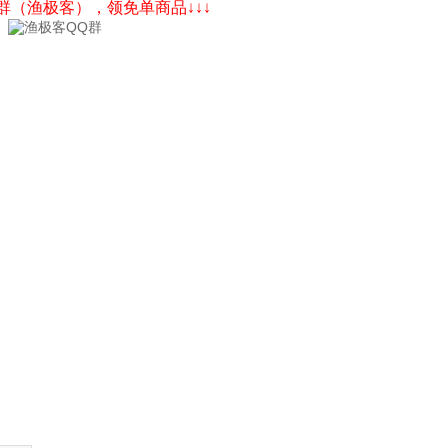
Q群（渔极客），领免单商品↓↓↓