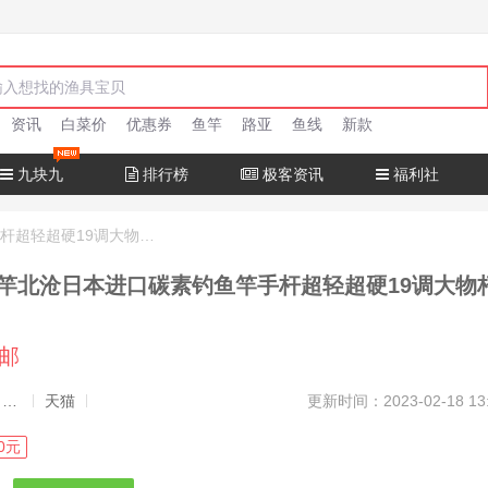
资讯
白菜价
优惠券
鱼竿
路亚
鱼线
新款
九块九
排行榜
极客资讯
福利社
十大名牌鱼竿北沧日本进口碳素钓鱼竿手杆超轻超硬19调大物杆正品
竿北沧日本进口碳素钓鱼竿手杆超轻超硬19调大物
包邮
发布者：渔极客, 商品发布员
天猫
更新时间：2023-02-18 13
0元