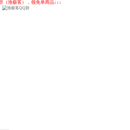
Q群（渔极客），领免单商品↓↓↓