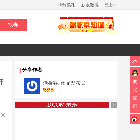
积分换礼
新浪微博
更多
|
|
分享作者
杆
购
渔极客, 商品发布员
买
咨
询
:06