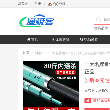
请登录
注册
QQ登录
|
|
渔具品牌
首页
优惠快报
找隐藏券
首页
爆款
>
>
十大名牌鱼
正品
券后32元
券
满80元减6