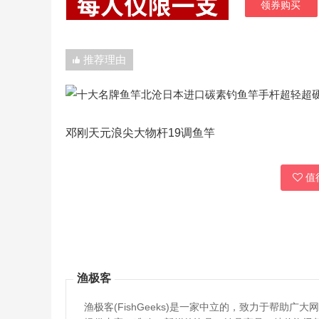
领券购买
推荐理由
邓刚天元浪尖大物杆19调鱼竿
值得
渔极客
渔极客(FishGeeks)是一家中立的，致力于帮