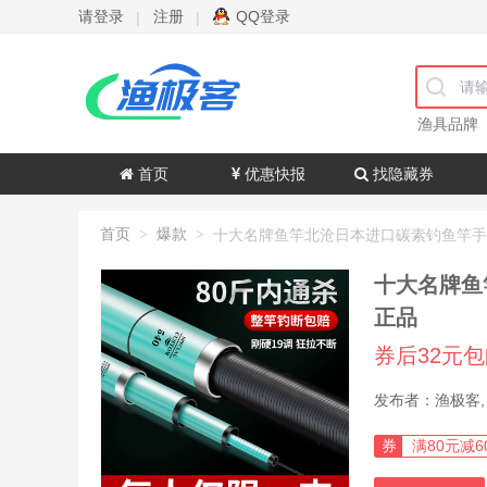
请登录
注册
QQ登录
|
|
渔具品牌
首页
优惠快报
找隐藏券
首页
爆款
>
>
十大名牌鱼
正品
券后32元
券
满80元减6