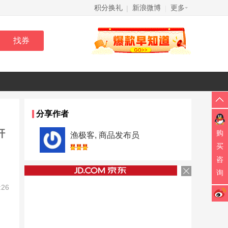
积分换礼
新浪微博
更多
|
|
分享作者
杆
购
渔极客, 商品发布员
买
咨
询
:26