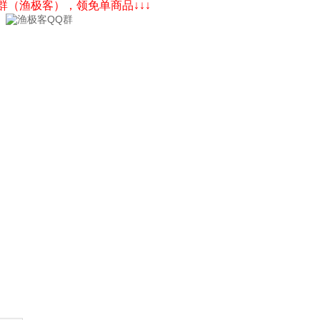
Q群（渔极客），领免单商品↓↓↓