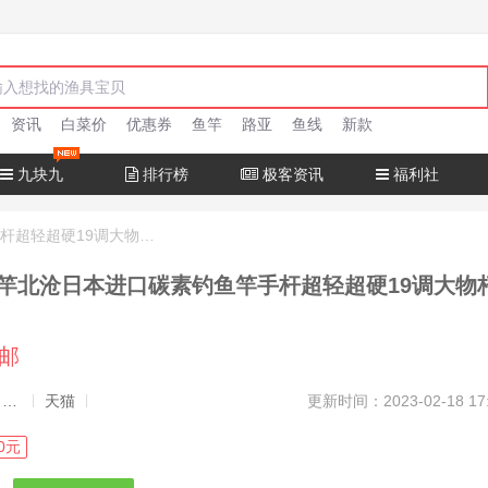
资讯
白菜价
优惠券
鱼竿
路亚
鱼线
新款
九块九
排行榜
极客资讯
福利社
十大名牌鱼竿北沧日本进口碳素钓鱼竿手杆超轻超硬19调大物杆正品
竿北沧日本进口碳素钓鱼竿手杆超轻超硬19调大物
包邮
发布者：渔极客, 商品发布员
天猫
更新时间：2023-02-18 17
0元