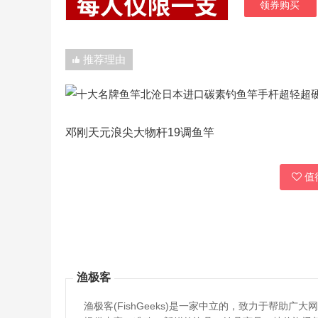
领券购买
推荐理由
邓刚天元浪尖大物杆19调鱼竿
值得
渔极客
渔极客(FishGeeks)是一家中立的，致力于帮