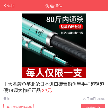
优惠详情
返回
十大名牌鱼竿北沧日本进口碳素钓鱼竿手杆超轻超
硬19调大物杆正品
32元
天猫
02月18日 21:06
券
满80元减60元
领券抢购