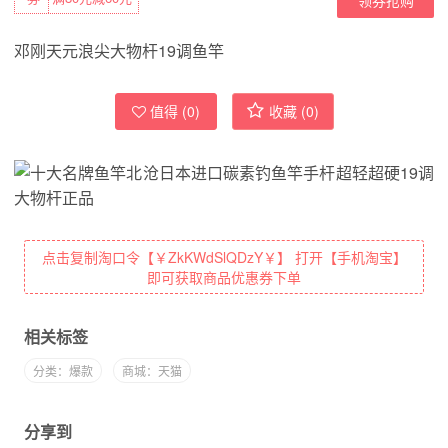
邓刚天元浪尖大物杆19调鱼竿
值得 (
0
)
收藏 (
0
)
点击复制淘口令【￥ZkKWdSlQDzY￥】 打开【手机淘宝】
即可获取商品优惠券下单
相关标签
分类：爆款
商城：天猫
分享到