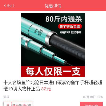
优惠详情
返回
十大名牌鱼竿北沧日本进口碳素钓鱼竿手杆超轻超
硬19调大物杆正品
32元
天猫
02月19日 8:26
券
满80元减60元
领券抢购