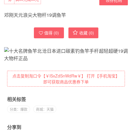
邓刚天元浪尖大物杆19调鱼竿
值得 (
0
)
收藏 (
0
)
点击复制淘口令【￥lSxZdSnWdRw￥】 打开【手机淘宝】
即可获取商品优惠券下单
相关标签
分类：爆款
商城：天猫
分享到