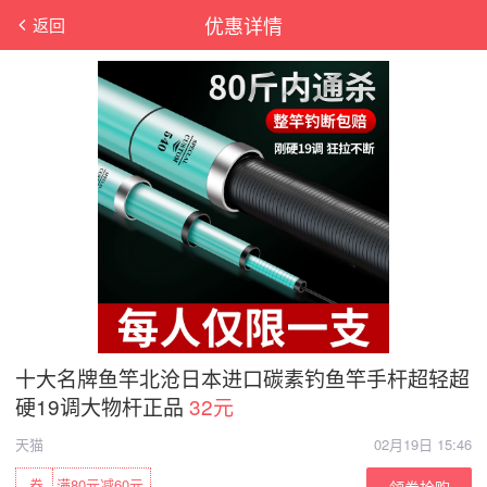
优惠详情
返回
十大名牌鱼竿北沧日本进口碳素钓鱼竿手杆超轻超
硬19调大物杆正品
32元
天猫
02月19日 15:46
券
满80元减60元
领券抢购