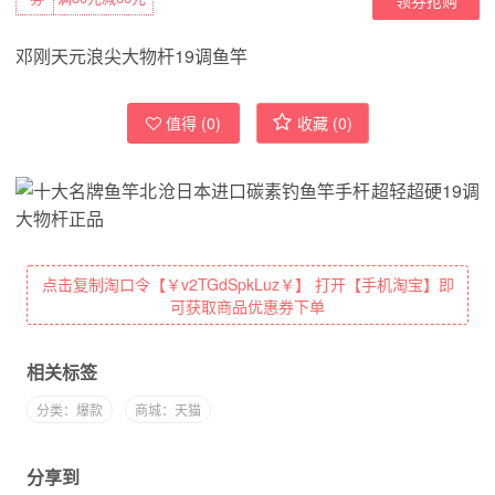
邓刚天元浪尖大物杆19调鱼竿
值得 (
0
)
收藏 (
0
)
点击复制淘口令【￥v2TGdSpkLuz￥】 打开【手机淘宝】即
可获取商品优惠券下单
相关标签
分类：爆款
商城：天猫
分享到