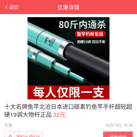
优惠详情
返回
十大名牌鱼竿北沧日本进口碳素钓鱼竿手杆超轻超
硬19调大物杆正品
32元
天猫
02月19日 18:26
券
满80元减60元
领券抢购