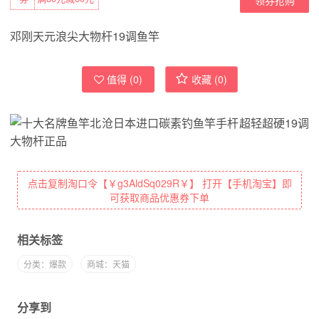
邓刚天元浪尖大物杆19调鱼竿
值得 (
0
)
收藏 (
0
)
点击复制淘口令【￥g3AldSq029R￥】 打开【手机淘宝】即
可获取商品优惠券下单
相关标签
分类：爆款
商城：天猫
分享到