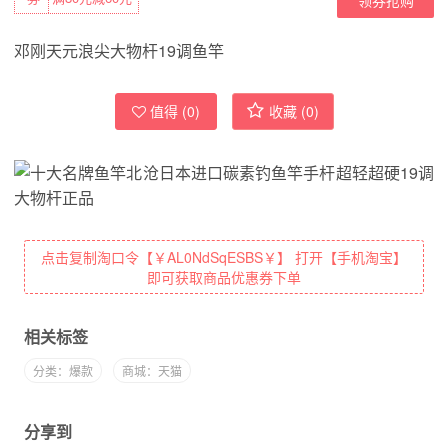
邓刚天元浪尖大物杆19调鱼竿
值得 (
0
)
收藏 (
0
)
点击复制淘口令【￥AL0NdSqESBS￥】 打开【手机淘宝】
即可获取商品优惠券下单
相关标签
分类：爆款
商城：天猫
分享到